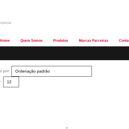
Home
Quem Somos
Produtos
Marcas Parceiras
Conta
r por:
r: